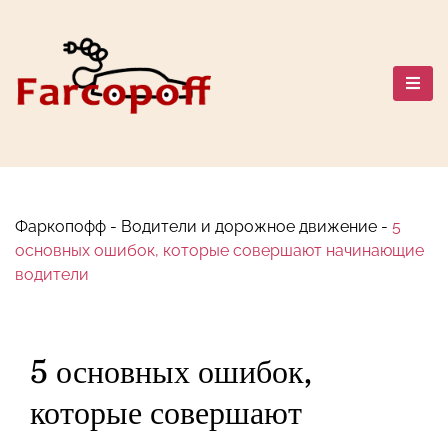
Перейти
к
содержанию
Автомобильный мир: Марки,
Сравнения, Путешествия и
Безопасность
Фаркопофф
-
Водители и дорожное движение
-
5
основных ошибок, которые совершают начинающие
водители
5 основных ошибок,
которые совершают