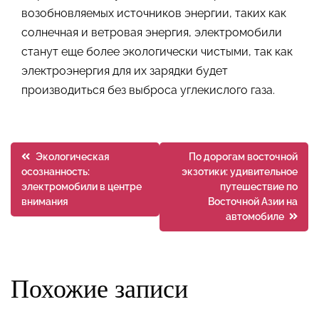
возобновляемых источников энергии, таких как
солнечная и ветровая энергия, электромобили
станут еще более экологически чистыми, так как
электроэнергия для их зарядки будет
производиться без выброса углекислого газа.
Навигация
Экологическая
По дорогам восточной
осознанность:
экзотики: удивительное
по
электромобили в центре
путешествие по
внимания
Восточной Азии на
записям
автомобиле
Похожие записи