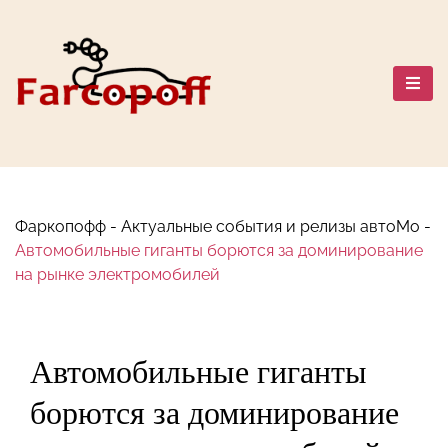
Перейти
к
содержанию
Автомобильный мир: Марки,
Сравнения, Путешествия и
Безопасность
Фаркопофф
-
Актуальные события и релизы автоМо
-
Автомобильные гиганты борются за доминирование
на рынке электромобилей
Автомобильные гиганты
борются за доминирование