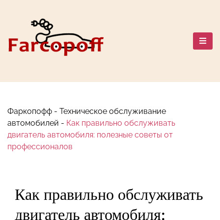
Перейти
к
содержанию
Автомобильный мир: Марки,
Сравнения, Путешествия и
Безопасность
Фаркопофф
-
Техническое обслуживание
автомобилей
-
Как правильно обслуживать
двигатель автомобиля: полезные советы от
профессионалов
Как правильно обслуживать
двигатель автомобиля: