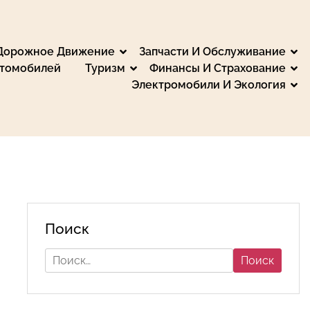
 Дорожное Движение
Запчасти И Обслуживание
втомобилей
Туризм
Финансы И Страхование
Электромобили И Экология
, Путешествия и
мьтесь с обзорами и тестами. Мы предоставляем
еспечьте безопасность советами для водителей и
те на автомобиле, получайте финансовые
Поиск
Найти: