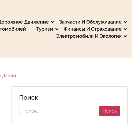
 Дорожное Движение
Запчасти И Обслуживание
втомобилей
Туризм
Финансы И Страхование
Электромобили И Экология
, Путешествия и
мьтесь с обзорами и тестами. Мы предоставляем
еспечьте безопасность советами для водителей и
те на автомобиле, получайте финансовые
ендации
Поиск
Найти: