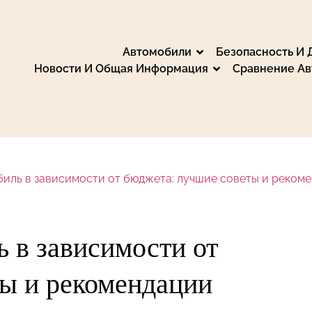
Автомобили
Безопасность И
Новости И Общая Информация
Сравнение А
: Марки, Сравнения
вните и выберите идеальный автомобиль, ознако
нте, электронике, запчастях и аксессуарах. Об
е новости из автомобильного мира, путешествуй
биль в зависимости от бюджета: лучшие советы и реком
экологии и электромобилях.
ь в зависимости от
ы и рекомендации