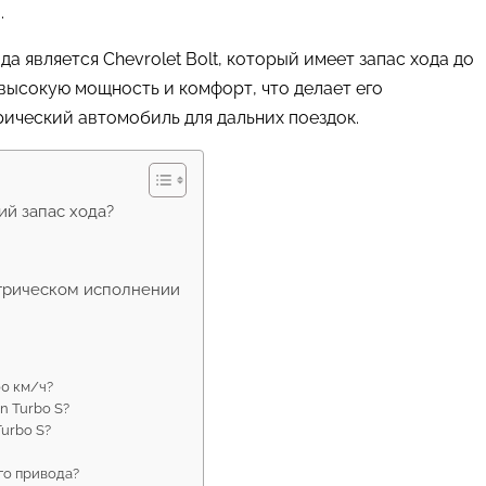
.
 является Chevrolet Bolt, который имеет запас хода до
 высокую мощность и комфорт, что делает его
рический автомобиль для дальних поездок.
й запас хода?
ектрическом исполнении
00 км/ч?
n Turbo S?
Turbo S?
ого привода?