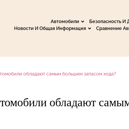
Автомобили
Безопасность И
Новости И Общая Информация
Сравнение А
: Марки, Сравнения
вните и выберите идеальный автомобиль, ознако
нте, электронике, запчастях и аксессуарах. Об
е новости из автомобильного мира, путешествуй
втомобили обладают самым большим запасом хода?
экологии и электромобилях.
втомобили обладают самы