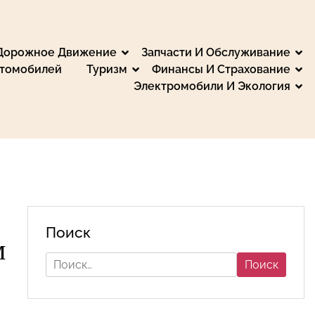
 Дорожное Движение
Запчасти И Обслуживание
втомобилей
Туризм
Финансы И Страхование
Электромобили И Экология
, Путешествия и
мьтесь с обзорами и тестами. Мы предоставляем
еспечьте безопасность советами для водителей и
те на автомобиле, получайте финансовые
Поиск
м
Найти: