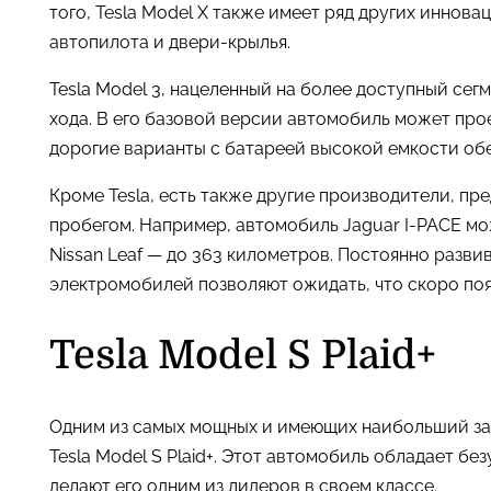
того, Tesla Model X также имеет ряд других иннов
автопилота и двери-крылья.
Tesla Model 3, нацеленный на более доступный се
хода. В его базовой версии автомобиль может прое
дорогие варианты с батареей высокой емкости об
Кроме Tesla, есть также другие производители, п
пробегом. Например, автомобиль Jaguar I-PACE мож
Nissan Leaf — до 363 километров. Постоянно разв
электромобилей позволяют ожидать, что скоро поя
Tesla Model S Plaid+
Одним из самых мощных и имеющих наибольший зап
Tesla Model S Plaid+. Этот автомобиль обладает б
делают его одним из лидеров в своем классе.