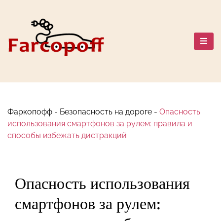
Перейти
к
содержанию
Автомобильный мир: Марки,
Сравнения, Путешествия и
Безопасность
Фаркопофф
-
Безопасность на дороге
-
Опасность
использования смартфонов за рулем: правила и
способы избежать дистракций
Опасность использования
смартфонов за рулем: