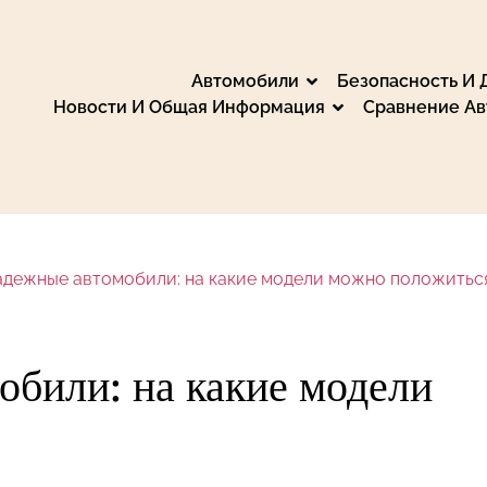
Автомобили
Безопасность И
Новости И Общая Информация
Сравнение А
: Марки, Сравнения
вните и выберите идеальный автомобиль, ознако
нте, электронике, запчастях и аксессуарах. Об
е новости из автомобильного мира, путешествуй
адежные автомобили: на какие модели можно положитьс
экологии и электромобилях.
били: на какие модели