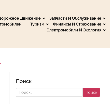
 Дорожное Движение
Запчасти И Обслуживание
втомобилей
Туризм
Финансы И Страхование
Электромобили И Экология
, Путешествия и
мьтесь с обзорами и тестами. Мы предоставляем
еспечьте безопасность советами для водителей и
те на автомобиле, получайте финансовые
я
Поиск
Найти: