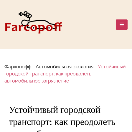
Перейти
к
содержанию
Автомобильный мир: Марки,
Сравнения, Путешествия и
Безопасность
Фаркопофф
-
Автомобильная экология
-
Устойчивый
городской транспорт: как преодолеть
автомобильное загрязнение
Устойчивый городской
транспорт: как преодолеть