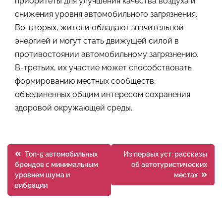
приоритеты для улучшения качества воздуха и
снижения уровня автомобильного загрязнения.
Во-вторых, жители обладают значительной
энергией и могут стать движущей силой в
противостоянии автомобильному загрязнению.
В-третьих, их участие может способствовать
формированию местных сообществ,
объединенных общим интересом сохранения
здоровой окружающей среды.
Навигация
Топ-5 автомобильных
Из первых уст: рассказы
брендов с минимальным
об автотуристических
по
уровнем шума и
местах
вибрации
записям